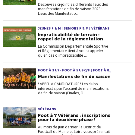
Découvrez ci-joint les différents lieux des
manifestations de fin de saison 2023 !
Lieux des Manifestatio...
JEUNES F & M | SENIORS F & M | VÉTÉRANS
Impraticabilité de terrain :
rappel de la règlementation
La Commission Départementale Sportive
et Règlementaire tient à vous rappeler
qu'en cas d'impraticabilité ...
FOOT À 3 U7 - FOOT À 5 U9 G/F | FOOT À 8 -
U11 U13 G/F U15F | FUTSAL | JEUNES F & M |
Manifestations de fin de saison
LOISIRS | SENIORS F & M | VÉTÉRANS
! APPEL A CANDIDATURE ! Les clubs
intéressés par l'accueil de manifestations
de fin de saison (Finales, D...
VÉTÉRANS
Foot à 7 Vétérans : inscriptions
pour la deuxième phase !
Au mois de juin dernier, le District de
Football de Maine et Loire vous présentait