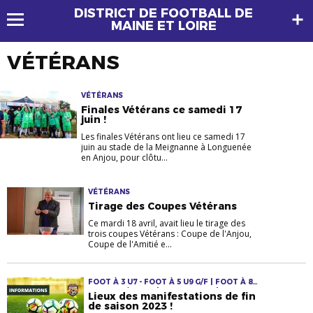
DISTRICT DE FOOTBALL DE
MAINE ET LOIRE
VÉTÉRANS
VÉTÉRANS
Finales Vétérans ce samedi 17
juin !
Les finales Vétérans ont lieu ce samedi 17
juin au stade de la Meignanne à Longuenée
en Anjou, pour clôtu...
VÉTÉRANS
Tirage des Coupes Vétérans
Ce mardi 18 avril, avait lieu le tirage des
trois coupes Vétérans : Coupe de l'Anjou,
Coupe de l'Amitié e...
FOOT À 3 U7 - FOOT À 5 U9 G/F | FOOT À 8 -
U11 U13 G/F U15F | JEUNES F & M | SENIORS
Lieux des manifestations de fin
F & M | VÉTÉRANS
de saison 2023 !