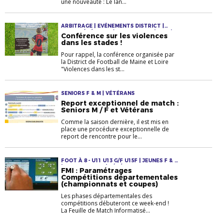
une nouveauté : Le lan...
ARBITRAGE | EVÉNEMENTS DISTRICT |
INFOS GÉNÉRALES | JEUNES F & M | RSO |
Conférence sur les violences
SENIORS F & M | VÉTÉRANS
dans les stades !
Pour rappel, la conférence organisée par
la District de Football de Maine et Loire
"Violences dans les st...
SENIORS F & M | VÉTÉRANS
Report exceptionnel de match :
Seniors M / F et Vétérans
Comme la saison dernière, il est mis en
place une procédure exceptionnelle de
report de rencontre pour le...
FOOT À 8 - U11 U13 G/F U15F | JEUNES F & M
| SENIORS F & M | VÉTÉRANS
FMI : Paramétrages
Compétitions départementales
(championnats et coupes)
Les phases départementales des
compétitions débuteront ce week-end !
La Feuille de Match Informatisé...