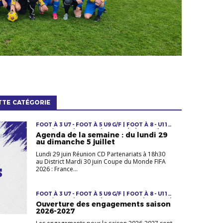
TTE CATÉGORIE
FOOT À 3 U7 - FOOT À 5 U9 G/F | FOOT À 8 - U11
U13 G/F U15F | FUTSAL | INFOS GÉNÉRALES |
Agenda de la semaine : du lundi 29
JEUNES F & M | LOISIRS | SENIORS F & M |
au dimanche 5 juillet
VÉTÉRANS
Lundi 29 juin Réunion CD Partenariats à 18h30
au District Mardi 30 juin Coupe du Monde FIFA
2026 : France...
FOOT À 3 U7 - FOOT À 5 U9 G/F | FOOT À 8 - U11
U13 G/F U15F | FUTSAL | JEUNES F & M | LOISIRS |
Ouverture des engagements saison
SENIORS F & M | VÉTÉRANS
2026-2027