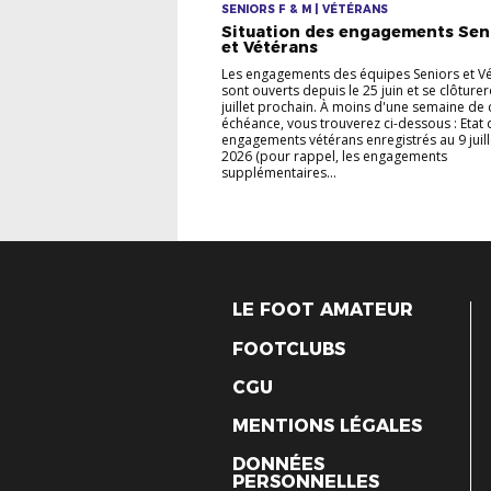
SENIORS F & M | VÉTÉRANS
Situation des engagements Sen
et Vétérans
Les engagements des équipes Seniors et V
sont ouverts depuis le 25 juin et se clôturer
juillet prochain. À moins d'une semaine de 
échéance, vous trouverez ci-dessous : Etat 
engagements vétérans enregistrés au 9 juill
2026 (pour rappel, les engagements
supplémentaires...
LE FOOT AMATEUR
FOOTCLUBS
CGU
MENTIONS LÉGALES
DONNÉES
PERSONNELLES