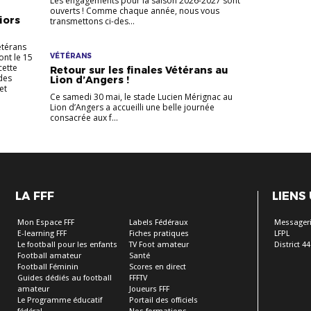
Les engagements pour la saison 2026-2027 sont
ouverts ! Comme chaque année, nous vous
iors
transmettons ci-des...
étérans
ont le 15
VÉTÉRANS
cette
Retour sur les finales Vétérans au
des
Lion d’Angers !
et
Ce samedi 30 mai, le stade Lucien Mérignac au
Lion d’Angers a accueilli une belle journée
consacrée aux f...
LA FFF
LIENS
Mon Espace FFF
Labels Fédéraux
Messageri
E-learning FFF
Fiches pratiques
LFPL
Le football pour les enfants
TV Foot amateur
District 44
Football amateur
Santé
Football Féminin
Scores en direct
Guides dédiés au football
FFFTV
amateur
Joueurs FFF
Le Programme éducatif
Portail des officiels