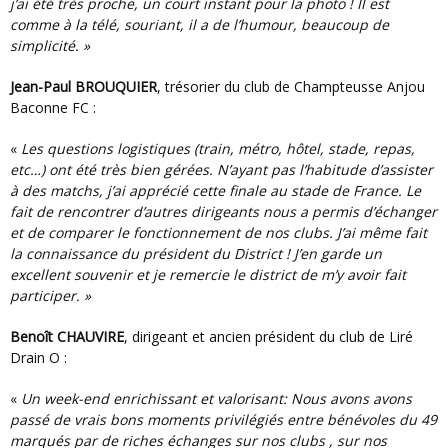
j’ai été très proche, un court instant pour la photo ! Il est
comme à la télé, souriant, il a de l’humour, beaucoup de
simplicité. »
Jean-Paul BROUQUIER
, trésorier du club de Champteusse Anjou
Baconne FC :
«
Les questions logistiques (train, métro, hôtel, stade, repas,
etc…) ont été très bien gérées. N’ayant pas l’habitude d’assister
à des matchs, j’ai apprécié cette finale au stade de France. Le
fait de rencontrer d’autres dirigeants nous a permis d’échanger
et de comparer le fonctionnement de nos clubs. J’ai même fait
la connaissance du président du District ! J’en garde un
excellent souvenir et je remercie le district de m’y avoir fait
participer. »
Benoît CHAUVIRE
, dirigeant et ancien président du club de Liré
Drain O :
«
Un week-end enrichissant et valorisant: Nous avons avons
passé de vrais bons moments privilégiés entre bénévoles du 49
marqués par de riches échanges sur nos clubs , sur nos