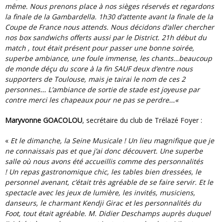
même. Nous prenons place à nos sièges réservés et regardons
la finale de la Gambardella. 1h30 d’attente avant la finale de la
Coupe de France nous attends. Nous décidons d’aller chercher
nos box sandwichs offerts aussi par le District. 21h début du
match , tout était présent pour passer une bonne soirée,
superbe ambiance, une foule immense, les chants…beaucoup
de monde déçu du score à la fin SAUF deux d’entre nous
supporters de Toulouse, mais je tairai le nom de ces 2
…
personnes
L’ambiance de sortie de stade est joyeuse par
…
contre merci les chapeaux pour ne pas se perdre
«
Maryvonne GOACOLOU
, secrétaire du club de Trélazé Foyer :
«
Et le dimanche, la Seine Musicale !
Un lieu magnifique que je
ne connaissais pas et que j’ai donc découvert.
Une superbe
salle où nous avons été accueillis comme des personnalités
!
Un repas gastronomique chic, les tables bien dressées, le
personnel avenant, c’était très agréable de se faire servir.
Et le
spectacle avec les jeux de lumière, les invités, musiciens,
danseurs, le charmant Kendji Girac et les personnalités du
Foot, tout était agréable.
M. Didier Deschamps auprès duquel