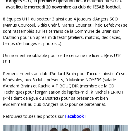
d’Angers SCO, la première opération des « Plateaux du SCO »
avait lieu le mercredi 20 novembre au club de l’ESAB football.
8 équipes U11 du secteur 3 ainsi que 4 joueurs d’Angers SCO
(Marius Courcoul, Sidiki Chérif, Marius Louer et Théo Lefebvre) se
sont rassemblés sur les terrains de la Commune de Brain-sur-
l’Authion pour un après-midi festif (ateliers, matchs, dédicaces,
temps d’échanges et photos…).
Un moment inoubliable pour cette centaine de licencié(e)s U10
U11 !
Remerciements au club d’Andard Brain pour l’accueil ainsi qu’à ses
bénévoles, aux 8 clubs présents, à Maxime NOYERS (salarié
d’Andard Brain) et Rachid AIT BOUQDIR (membre de la CD
Technique) pour l’organisation de l’après-midi, à Michel PERROT
(Président délégué du District) pour sa présence et bien
évidemment au club d’Angers SCO pour ce partenariat.
Retrouvez toutes les photos sur
Facebook
!