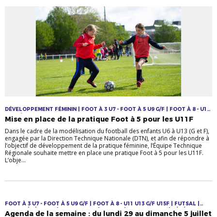
DÉVELOPPEMENT FÉMININ | FOOT À 3 U7 - FOOT À 5 U9 G/F | FOOT À 8 - U11
U13 G/F U15F
Mise en place de la pratique Foot à 5 pour les U11F
Dans le cadre de la modélisation du football des enfants U6 à U13 (G et F),
engagée par la Direction Technique Nationale (DTN), et afin de répondre à
l’objectif de développement de la pratique féminine, l’Équipe Technique
Régionale souhaite mettre en place une pratique Foot à 5 pour les U11F.
L’obje...
FOOT À 3 U7 - FOOT À 5 U9 G/F | FOOT À 8 - U11 U13 G/F U15F | FUTSAL |
INFOS GÉNÉRALES | JEUNES F & M | LOISIRS | SENIORS F & M | VÉTÉRANS
Agenda de la semaine : du lundi 29 au dimanche 5 juillet