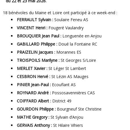
du 22 et 23 mai 2026.
18 bénévoles du Maine et Loire ont participé à ce week-end :
FERRAULT Sylvain :
Soulaire Feneu AS
VINCENT Henri :
Fougeré Vaulandry
BROUQUIER Jean Paul :
Longuenée en Anjou
GABILLARD Philippe :
Doué la Fontaine RC
PRAIZELIN Jacques :
Morannes ES
TROISPOILS Marilyne :
St Georges S/Loire
MERLET Xavier :
St Léger St Lambert
CESBRON Hervé :
St Lézin AS Mauges
PINIER Jean-Paul :
Ecouflant AS
ROYNARD André :
Possosavennières CAS
COIFFARD Albert :
District 49
GOURDON Philippe :
Bourgneuf Ste Christine
MATHE Gregory :
St Sylvain d’Anjou
GERVAIS Anthony :
St Hilaire Vihiers