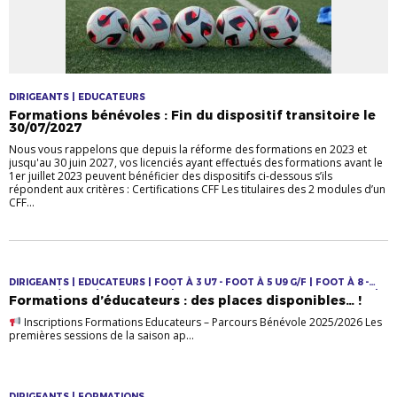
DIRIGEANTS | EDUCATEURS
Formations bénévoles : Fin du dispositif transitoire le
30/07/2027
Nous vous rappelons que depuis la réforme des formations en 2023 et
jusqu'au 30 juin 2027, vos licenciés ayant effectués des formations avant le
1er juillet 2023 peuvent bénéficier des dispositifs ci-dessous s’ils
répondent aux critères : Certifications CFF Les titulaires des 2 modules d’un
CFF...
DIRIGEANTS | EDUCATEURS | FOOT À 3 U7 - FOOT À 5 U9 G/F | FOOT À 8 -
U11 U13 G/F U15F | FORMATIONS | GARDIENS DE BUT GARDIENNES DE BUT |
Formations d’éducateurs : des places disponibles… !
JEUNES F & M
Inscriptions Formations Educateurs – Parcours Bénévole 2025/2026 Les
premières sessions de la saison ap...
DIRIGEANTS | FORMATIONS