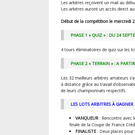
Les arbitres reçoivent un mail au début de la compétition avec un lien d’accès au premier quiz.
Les arbitres auront un accès direct aux
Début de la compétition le mercredi
PHASE 1 « QUIZ » : DU 24 SE
4 tours éliminatoires de quiz sur les lo
PHASE 2 « TERRAIN » : A PAR
Les 32 meilleurs arbitres amateurs s’affronteront à partir des 16èmes de finale dans des duels
à distance grâce au travail d’observ
de leurs championnats respectifs.
LES LOTS ARBITRES
À GAGNER
VANQUEUR
: Rencontre avec le
finale de la Coupe de France Crédi
FINALISTE
: Deux places pour l