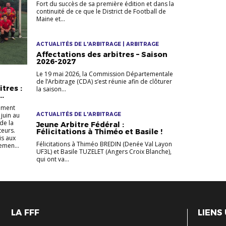
Fort du succès de sa première édition et dans la
continuité de ce que le District de Football de
Maine et...
ACTUALITÉS DE L'ARBITRAGE | ARBITRAGE
Affectations des arbitres – Saison
2026-2027
Le 19 mai 2026, la Commission Départementale
de l’Arbitrage (CDA) s’est réunie afin de clôturer
tres :
la saison...
..
ement
 juin au
ACTUALITÉS DE L'ARBITRAGE
de la
Jeune Arbitre Fédéral :
teurs.
Félicitations à Thiméo et Basile !
is aux
Félicitations à Thiméo BREDIN (Denée Val Layon
emen...
UF3L) et Basile TUZELET (Angers Croix Blanche),
qui ont va...
LA FFF
LIENS