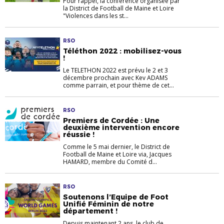
Pour rappel, la conférence organisée par
la District de Football de Maine et Loire
"Violences dans les st...
RSO
Téléthon 2022 : mobilisez-vous
!
Le TELETHON 2022 est prévu le 2 et 3
décembre prochain avec Kev ADAMS
comme parrain, et pour thème de cet...
RSO
Premiers de Cordée : Une
deuxième intervention encore
réussie !
Comme le 5 mai dernier, le District de
Football de Maine et Loire via, Jacques
HAMARD, membre du Comité d...
RSO
Soutenons l’Equipe de Foot
Unifié Féminin de notre
département !
Depuis maintenant 2 ans, le club de