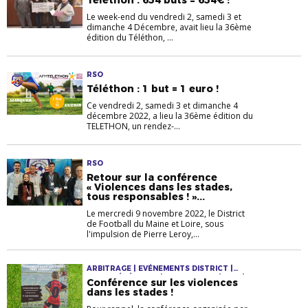
Téléthon : 654 buts = 654€ !
Le week-end du vendredi 2, samedi 3 et
dimanche 4 Décembre, avait lieu la 36ème
édition du Téléthon, ...
RSO
Téléthon : 1 but = 1 euro !
Ce vendredi 2, samedi 3 et dimanche 4
décembre 2022, a lieu la 36ème édition du
TELETHON, un rendez-...
RSO
Retour sur la conférence
« Violences dans les stades,
tous responsables ! »...
Le mercredi 9 novembre 2022, le District
de Football du Maine et Loire, sous
l'impulsion de Pierre Leroy,...
ARBITRAGE | EVÉNEMENTS DISTRICT |
INFOS GÉNÉRALES | JEUNES F & M | RSO |
Conférence sur les violences
SENIORS F & M | VÉTÉRANS
dans les stades !