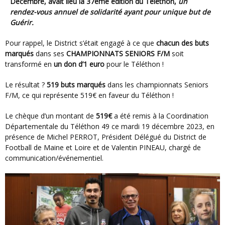
Décembre, avait lieu la 37ème édition du Téléthon,
un
rendez-vous annuel de solidarité ayant pour unique but de
Guérir.
Pour rappel, le District s’était engagé
à ce que
chacun des buts
marqués
dans ses
CHAMPIONNATS SENIORS
F/M
soit
transformé en
un don d’1 euro
pour le Téléthon !
Le résultat ?
519 buts marqués
dans les championnats Seniors
F/M, ce qui représente 519€ en faveur du Téléthon !
Le chèque d’un montant de
519€
a été remis à la Coordination
Départementale du Téléthon 49 ce mardi 19 décembre 2023, en
présence de Michel PERROT, Président Délégué du District de
Football de Maine et Loire et de Valentin PINEAU, chargé de
communication/événementiel.