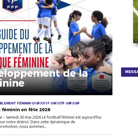
eloppement de la
MESSA
inine
LEMENT FÉMININ U10F/U11F U6F/U7F U8F/U9F
t féminin en fête 2026
e – Samedi 30 mai 2026 Le football féminin est aujourd’hui
our notre district. Dans cette dynamique de
promotion, nous sommes...