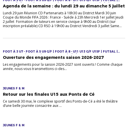
FOOT À 3 U7 - FOOT À 5 U9 G/F | FOOT À 8 - U11 U13 G/F U15F | FUTSAL |
INFOS GÉNÉRALES | JEUNES F & M | LOISIRS | SENIORS F & M | VÉTÉRANS
Agenda de la semaine : du lundi 29 au dimanche 5 juillet
Lundi 29 juin Réunion CD Partenariats à 18h30 au District Mardi 30 juin
Coupe du Monde FIFA 2026 : France - Suède à 23h Mercredi 1er juillet Jeudi
2 juillet Formation de tuteurs en service civique à 9h00 au District (sur
inscription préalable) CD RSO à 19h00 au District Vendredi 3 juillet Same...
FOOT À 3 U7 - FOOT À 5 U9 G/F | FOOT À 8 - U11 U13 G/F U15F | FUTSAL |
JEUNES F & M | LOISIRS | SENIORS F & M | VÉTÉRANS
Ouverture des engagements saison 2026-2027
Les engagements pour la saison 2026-2027 sont ouverts ! Comme chaque
année, nous vous transmettons ci-des...
JEUNES F & M
Retour sur les finales U15 aux Ponts de Cé
Ce samedi 30 mai, le complexe sportif des Ponts-de-Cé a été le théâtre
d’une belle journée consacrée aux ...
JEUNES F & M