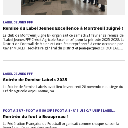
LABEL JEUNES FFF
Remise du Label Jeunes Excellence à Montreuil Juigné !
Le club de Montreuil Juigné BF organisait ce samedi 21 février sa remise de
"Label Jeunes FFF Crédit Agricole Excellence" pour la période 2025-2028. Le
District de Football de Maine et Loire était représenté à cette occasion par
Xavier MERLET, secrétaire général du District et Jean-Jacques CHOUTEAU,...
LABEL JEUNES FFF
Soirée de Remise Labels 2025
La Soirée de Remise Labels avait lieu le vendredi 28 novembre au siège du
Crédit Agricole Anjou Maine, pa...
FOOT À 3 U7 - FOOT À 5 U9 G/F | FOOT À 8 - U11 U13 G/F U15F | LABEL
JEUNES FFF
Rentrée du foot à Beaupreau !
La Fédération Française de Football organisait comme chaque saison la
Rentrée du Foot, qui s'est arrêtée ...