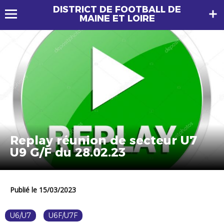
DISTRICT DE FOOTBALL DE
MAINE ET LOIRE
Replay réunion de secteur U7
U9 G/F du 28.02.23
Publié le 15/03/2023
U6/U7
U6F/U7F