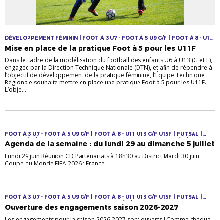
DÉVELOPPEMENT FÉMININ | FOOT À 3 U7 - FOOT À 5 U9 G/F | FOOT À 8 - U11
U13 G/F U15F
Mise en place de la pratique Foot à 5 pour les U11F
Dans le cadre de la modélisation du football des enfants U6 à U13 (G et F),
engagée par la Direction Technique Nationale (DTN), et afin de répondre à
l’objectif de développement de la pratique féminine, l’Équipe Technique
Régionale souhaite mettre en place une pratique Foot à 5 pour les U11F.
L’obje...
FOOT À 3 U7 - FOOT À 5 U9 G/F | FOOT À 8 - U11 U13 G/F U15F | FUTSAL |
INFOS GÉNÉRALES | JEUNES F & M | LOISIRS | SENIORS F & M | VÉTÉRANS
Agenda de la semaine : du lundi 29 au dimanche 5 juillet
Lundi 29 juin Réunion CD Partenariats à 18h30 au District Mardi 30 juin
Coupe du Monde FIFA 2026 : France...
FOOT À 3 U7 - FOOT À 5 U9 G/F | FOOT À 8 - U11 U13 G/F U15F | FUTSAL |
JEUNES F & M | LOISIRS | SENIORS F & M | VÉTÉRANS
Ouverture des engagements saison 2026-2027
Les engagements pour la saison 2026-2027 sont ouverts ! Comme chaque