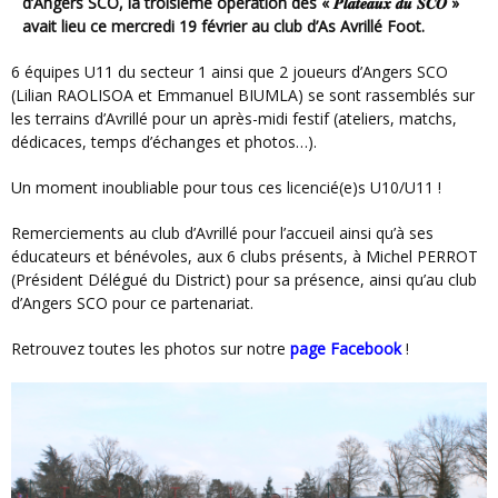
d’Angers SCO, la troisième opération des « 𝑷𝒍𝒂𝒕𝒆𝒂𝒖𝒙 𝒅𝒖 𝑺𝑪𝑶 »
avait lieu ce mercredi 19 février au club d’As Avrillé Foot.
6 équipes U11 du secteur 1 ainsi que 2 joueurs d’Angers SCO
(Lilian RAOLISOA et Emmanuel BIUMLA) se sont rassemblés sur
les terrains d’Avrillé pour un après-midi festif (ateliers, matchs,
dédicaces, temps d’échanges et photos…).
Un moment inoubliable pour tous ces licencié(e)s U10/U11 !
Remerciements au club d’Avrillé pour l’accueil ainsi qu’à ses
éducateurs et bénévoles, aux 6 clubs présents, à Michel PERROT
(Président Délégué du District) pour sa présence, ainsi qu’au club
d’Angers SCO pour ce partenariat.
Retrouvez toutes les photos sur notre
page Facebook
!