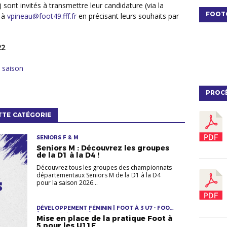
ont invités à transmettre leur candidature (via la
FOOT
l à
vpineau@foot49.fff.fr
en précisant leurs souhaits par
22
e saison
PROC
TTE CATÉGORIE
SENIORS F & M
Seniors M : Découvrez les groupes
de la D1 à la D4 !
Découvrez tous les groupes des championnats
départementaux Seniors M de la D1 à la D4
pour la saison 2026...
DÉVELOPPEMENT FÉMININ | FOOT À 3 U7 - FOOT
À 5 U9 G/F | FOOT À 8 - U11 U13 G/F U15F
Mise en place de la pratique Foot à
5 pour les U11F