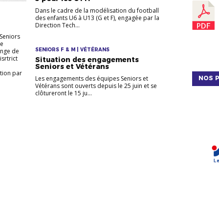
Dans le cadre de la modélisation du football
des enfants U6 à U13 (G et F), engagée par la
Direction Tech...
Seniors
de
SENIORS F & M | VÉTÉRANS
enge de
srtrict
Situation des engagements
Seniors et Vétérans
tion par
NOS P
Les engagements des équipes Seniors et
Vétérans sont ouverts depuis le 25 juin et se
clôtureront le 15 ju...