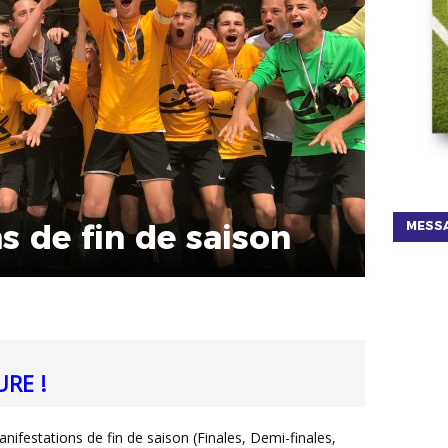
s de fin de saison
MESSA
URE !