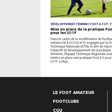
DÉVELOPPEMENT FÉMININ | FOOT À 3 U7 - 
U9 G/F | FOOT À 8 - U11 U13 G/F U15F
Mise en place de la pratique Foo
pour les U11F
Dans le cadre de la modélisation du footba
enfants U6 à U13 (G et F), engagée par la Di
Technique Nationale (DTN), et afin de répo
l’objectif de développement de la pratique
féminine, l’Équipe Technique Régionale sou
mettre en place une pratique Foot à 5 pour
U11F. L’obje...
LE FOOT AMATEUR
FOOTCLUBS
CGU