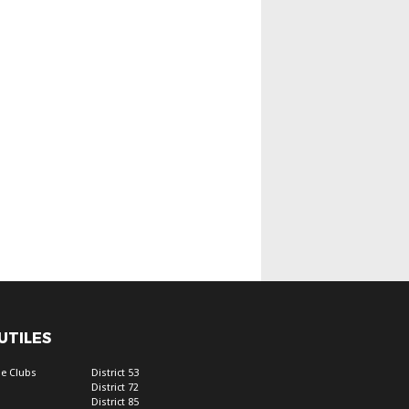
 UTILES
e Clubs
District 53
District 72
District 85