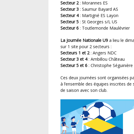
Secteur 2
: Morannes ES
Secteur 3
: Saumur Bayard AS
Secteur 4
: Martigné ES Layon
Secteur 5
: St Georges s/L US
Secteur 6
: Toutlemonde Maulévrier
La Journée Nationale U9
a lieu le dim
sur 1 site pour 2 secteurs :
Secteurs 1 et 2
: Angers NDC
Secteur 3 et 4
: Ambillou Château
Secteur 5 et 6
: Christophe Séguinière
Ces deux journées sont organisées par le District de Football de Maine et Loire et permettent
à l’ensemble des équipes inscrites de s
de saison avec son club.