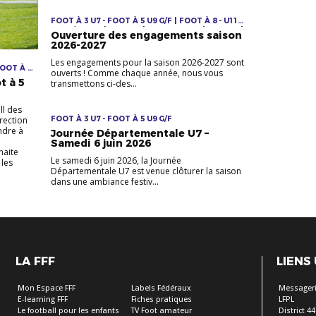
FOOT À 3 U7 - FOOT À 5 U9 G/F | FOOT À 8 - U11
U13 G/F U15F | FUTSAL | JEUNES F & M | LOISIRS |
Ouverture des engagements saison
SENIORS F & M | VÉTÉRANS
2026-2027
Les engagements pour la saison 2026-2027 sont
FOOT À 5
ouverts ! Comme chaque année, nous vous
t à 5
transmettons ci-des...
ll des
rection
FOOT À 3 U7 - FOOT À 5 U9 G/F
ndre à
Journée Départementale U7 –
Samedi 6 juin 2026
haite
Le samedi 6 juin 2026, la Journée
 les
Départementale U7 est venue clôturer la saison
dans une ambiance festiv...
LA FFF
LIENS
Mon Espace FFF
Labels Fédéraux
Messageri
E-learning FFF
Fiches pratiques
LFPL
Le football pour les enfants
TV Foot amateur
District 44