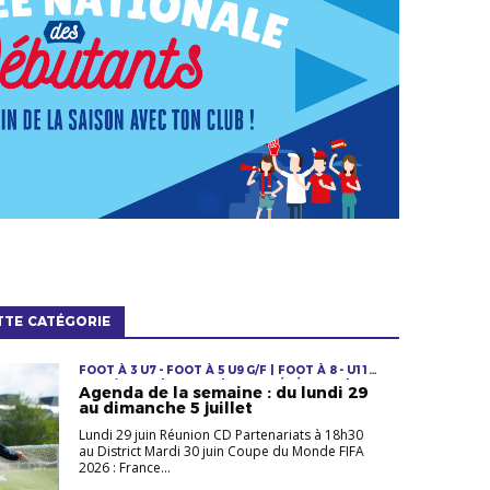
TTE CATÉGORIE
FOOT À 3 U7 - FOOT À 5 U9 G/F | FOOT À 8 - U11
U13 G/F U15F | FUTSAL | INFOS GÉNÉRALES |
Agenda de la semaine : du lundi 29
JEUNES F & M | LOISIRS | SENIORS F & M |
au dimanche 5 juillet
VÉTÉRANS
Lundi 29 juin Réunion CD Partenariats à 18h30
au District Mardi 30 juin Coupe du Monde FIFA
2026 : France...