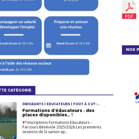
NOS P
TTE CATÉGORIE
DIRIGEANTS | EDUCATEURS | FOOT À 3 U7 -
FOOT À 5 U9 G/F | FOOT À 8 - U11 U13 G/F U15F |
Formations d’éducateurs : des
FORMATIONS | GARDIENS DE BUT GARDIENNES
places disponibles… !
DE BUT | JEUNES F & M
Inscriptions Formations Educateurs –
Parcours Bénévole 2025/2026 Les premières
sessions de la saison ap...