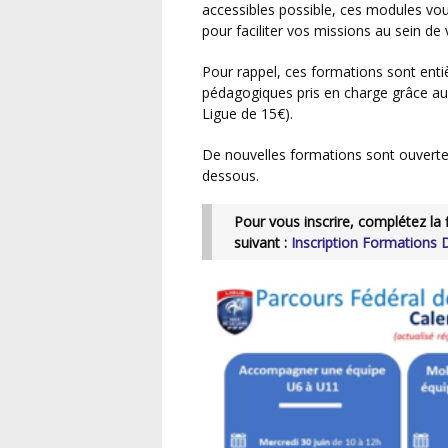
accessibles possible, ces modules vous
pour faciliter vos missions au sein de 
Pour rappel, ces formations sont entièrement prises en charge financièrement (40€ de frais
pédagogiques pris en charge grâce au
Ligue de 15€).
De nouvelles formations sont ouvertes pour le mois de juin. Consultez le calendrier ci-
dessous.
Pour vous inscrire, complétez la fiche d’inscription en cliquant sur le lien
suivant :
Inscription Formations D