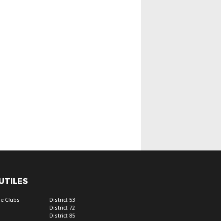
 UTILES
e Clubs
District 53
District 72
District 85