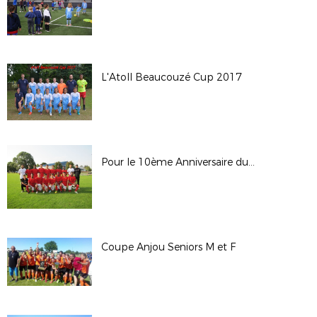
L'Atoll Beaucouzé Cup 2017
Pour le 10ème Anniversaire du Tournoi « Tous le Même But », Saumur OFC inscrit son nom au palmarès !!!
Coupe Anjou Seniors M et F