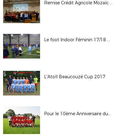
Remise Crédit Agricole Mozaïc Foot Challenge - 24.11.2017
Le foot Indoor Féminin 17/18 ACTE 1
L'Atoll Beaucouzé Cup 2017
Pour le 10ème Anniversaire du Tournoi « Tous le Même But », Saumur OFC inscrit son nom au palmarès !!!