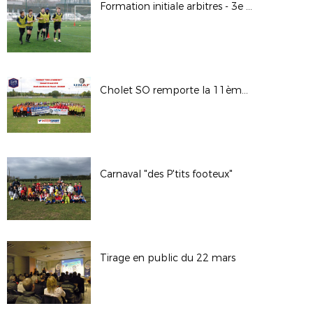
Formation initiale arbitres - 3e session 19-20 janvier 2019
Cholet SO remporte la 11ème édition du Tournoi "Tous le Même But"
Carnaval "des P'tits footeux"
Tirage en public du 22 mars