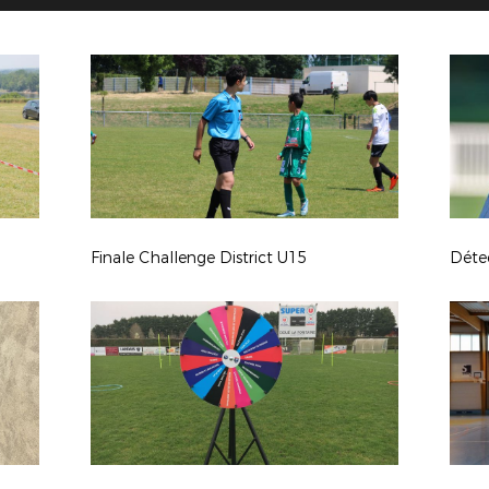
Finale Challenge District U15
Déte