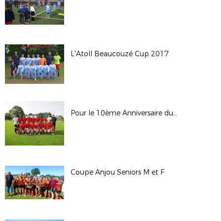
L'Atoll Beaucouzé Cup 2017
Pour le 10ème Anniversaire du Tournoi « Tous le Même But », Saumur OFC inscrit son nom au palmarès !!!
Coupe Anjou Seniors M et F