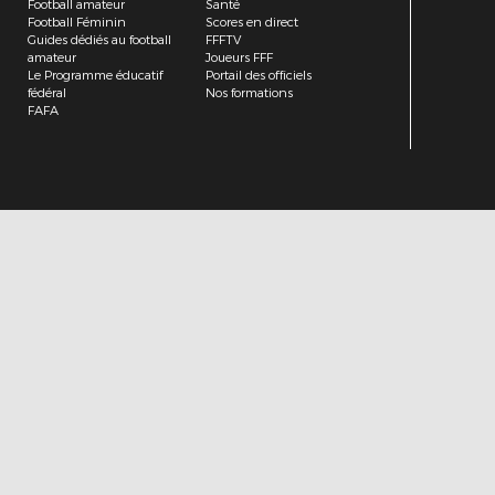
Football amateur
Santé
Football Féminin
Scores en direct
Guides dédiés au football
FFFTV
amateur
Joueurs FFF
Le Programme éducatif
Portail des officiels
fédéral
Nos formations
FAFA