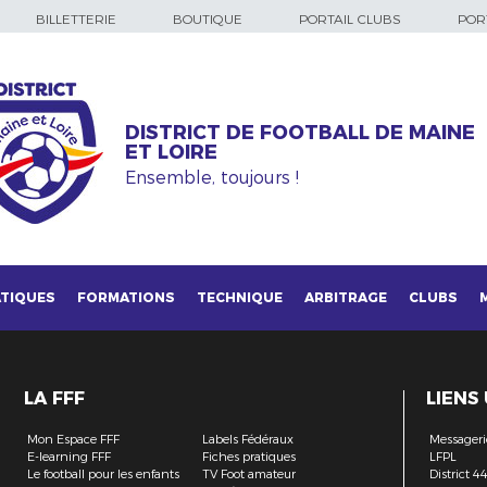
BILLETTERIE
BOUTIQUE
PORTAIL CLUBS
PORT
DISTRICT DE FOOTBALL DE MAINE
ET LOIRE
Ensemble, toujours !
TIQUES
FORMATIONS
TECHNIQUE
ARBITRAGE
CLUBS
LA FFF
LIENS
Mon Espace FFF
Labels Fédéraux
Messageri
E-learning FFF
Fiches pratiques
LFPL
Le football pour les enfants
TV Foot amateur
District 4