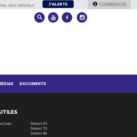
J'ALERTE
CONNEXION
AIL DES OFFICIELS
MÉDIAS
DOCUMENTS
 UTILES
e Clubs
District 53
District 72
4
District 85