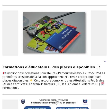
DIRIGEANTS
EDUCATEURS
FOOT À 3 U7 - FOOT À 5 U9 G/F
FOOT À 8 -
U11 U13 G/F U15F
FORMATIONS
GARDIENS DE BUT GARDIENNES DE
Formations d'éducateurs : des places disponibles... !
BUT
JEUNES F & M
Inscriptions Formations Educateurs – Parcours Bénévole 2025/2026 Les
premières sessions de la saison approchent et il reste encore quelques
places disponibles.
Ce parcours comprend : les Attestations Fédérales
(AF) les Certificats Fédéraux Initiateurs (CFI) les Diplômes Fédéraux (DF)
Formation...