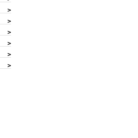
>
>
>
>
>
>