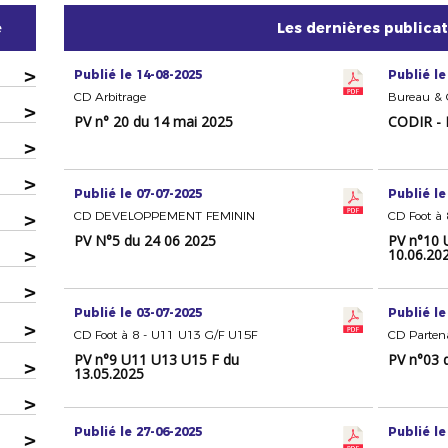
e
Les dernières publica
>
Publié le 14-08-2025
Publié le
CD Arbitrage
Bureau & C
>
PV n° 20 du 14 mai 2025
CODIR - 
>
>
Publié le 07-07-2025
Publié le
>
CD DEVELOPPEMENT FEMININ
CD Foot à
PV N°5 du 24 06 2025
PV n°10 
>
10.06.20
>
Publié le 03-07-2025
Publié le
>
CD Foot à 8 - U11 U13 G/F U15F
CD Partena
PV n°9 U11 U13 U15 F du
PV n°03 
>
13.05.2025
>
Publié le 27-06-2025
Publié le
>