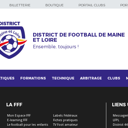
BILLETTERIE
BOUTIQUE
PORTAIL CLUBS
PORT
DISTRICT DE FOOTBALL DE MAINE
ET LOIRE
Ensemble, toujours !
TIQUES
FORMATIONS
TECHNIQUE
ARBITRAGE
CLUBS
LA FFF
LIENS
Mon Espace FFF
Labels Fédéraux
Messageri
E-learning FFF
Fiches pratiques
LFPL
Le football pour les enfants
TV Foot amateur
District 44