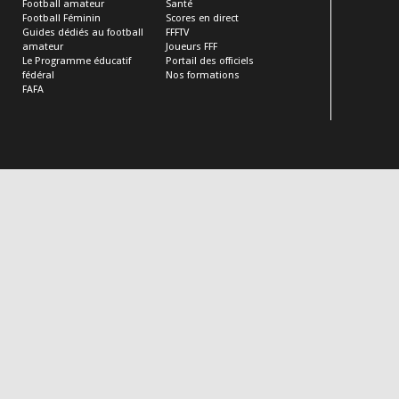
Football amateur
Santé
Football Féminin
Scores en direct
Guides dédiés au football
FFFTV
amateur
Joueurs FFF
Le Programme éducatif
Portail des officiels
fédéral
Nos formations
FAFA