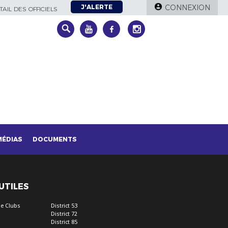
J'ALERTE
CONNEXION
AIL DES OFFICIELS
MÉDIAS
DOCUMENTS
 UTILES
e Clubs
District 53
District 72
District 85